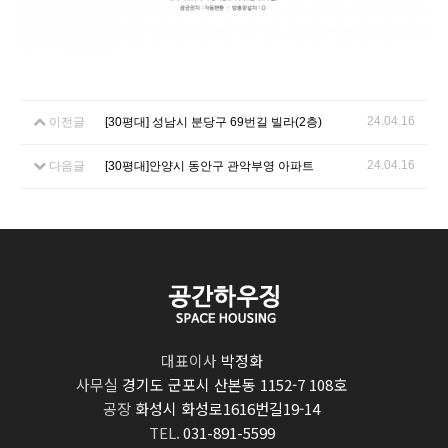
24.04.16
이전글
[30평대] 성남시 분당구 69번길 빌라(2층)
24.04.16
다음글
[30평대]안양시 동안구 관악부영 아파트
대표이사
박정화
사무실
경기도 군포시 산본동 1152-7 108호
공장
화성시 화성로1616번길19-14
TEL.
031-891-5599