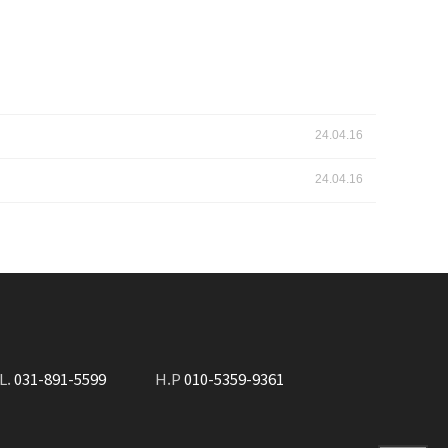
24.04.16
24.04.16
L.
031-891-5599
H.P
010-5359-9361