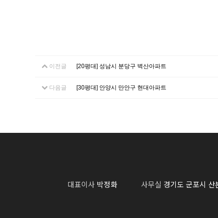
이전글
[20평대] 성남시 분당구 벽산아파트
다음글
[30평대] 안양시 만안구 현대아파트
대표이사
박정화
사무실
경기도 군포시 산본동