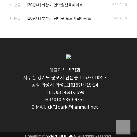
24.04.16
이전글
[30평대] 의왕시 인덕원삼호아파트
24.04.16
다음글
[20평대] 부천시 원미구 포도마을아파트
대표이사
박정화
사무실
경기도 군포시 산본동 1152-7 108호
공장
화성시 화성로1616번길19-14
TEL.
031-891-5599
H.P
010-5359-9361
E-MAIL
tk71park@hanmail.net
Copyright ©
SPACE HOUSING
. All Rights Reserved.