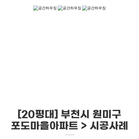
공간하우징
저희 제품은 단열과 방음 등의 성능이 우수하며 미려한 외관을 갖춘 고품질의
창호입니다.
[20평대] 부천시 원미구
포도마을아파트 > 시공사례